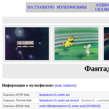
АУДИО
НА ГЛАВНУЮ
МУЛЬТФИЛЬМЫ
СКАЗК
Фантад
Информация о мультфильме:
(
как скачать
)
Скачать HTTP link:
fantadrom.01.smeh.avi
Скачать Torrent link:
fantadrom.01.smeh.avi.torrent
Seeders:0 Leechers
Скачать ED2K link:
ed2k://|file|fantadrom.01.smeh.avi|120538020|