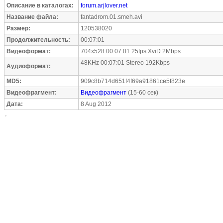
Описание в каталогах:
forum.arjlover.net
Название файла:
fantadrom.01.smeh.avi
Размер:
120538020
Продолжительность:
00:07:01
Видеоформат:
704x528 00:07:01 25fps XviD 2Mbps
48KHz 00:07:01 Stereo 192Kbps
Аудиоформат:
MD5:
909c8b714d651f4f69a91861ce5f823e
Видеофрагмент:
Видеофрагмент
(15-60 сек)
Дата:
8 Aug 2012