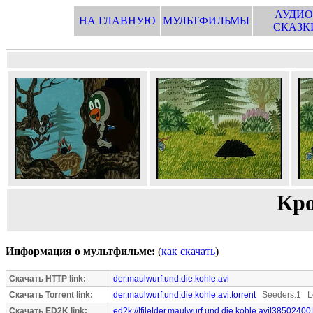
АУДИО
НА ГЛАВНУЮ
МУЛЬТФИЛЬМЫ
СКАЗК
Кро
Информация о мультфильме:
(
как скачать
)
Скачать HTTP link:
der.maulwurf.und.die.kohle.avi
Скачать Torrent link:
der.maulwurf.und.die.kohle.avi.torrent
Seeders:1 Le
Скачать ED2K link:
ed2k://|file|der.maulwurf.und.die.kohle.avi|38502400|