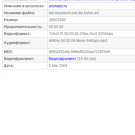
Описание в каталогах:
animator.ru
Название файла:
der.maulwurf.und.die.kohle.avi
Размер:
38502400
Продолжительность:
00:05:08
Видеоформат:
720x576 00:05:08 25fps DivX 925Kbps
48KHz 00:05:08 Mono 64Kbps mp3
Аудиоформат:
MD5:
86f5a35549c38fbbf5b30adc516f7b9f
Видеофрагмент:
Видеофрагмент
(15-60 сек)
Дата:
5 Mar 2004