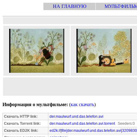
НА ГЛАВНУЮ
МУЛЬТФИЛЬ
Информация о мультфильме:
(
как скачать
)
Скачать HTTP link:
der.maulwurf.und.das.telefon.avi
Скачать Torrent link:
der.maulwurf.und.das.telefon.avi.torrent
Seeders:0 
Скачать ED2K link:
ed2k://|file|der.maulwurf.und.das.telefon.avi|3209830