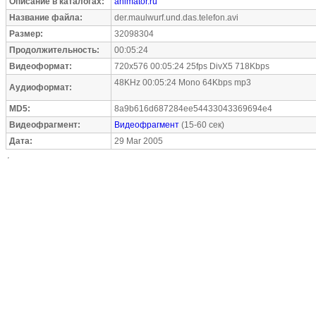
Описание в каталогах:
animator.ru
Название файла:
der.maulwurf.und.das.telefon.avi
Размер:
32098304
Продолжительность:
00:05:24
Видеоформат:
720x576 00:05:24 25fps DivX5 718Kbps
48KHz 00:05:24 Mono 64Kbps mp3
Аудиоформат:
MD5:
8a9b616d687284ee54433043369694e4
Видеофрагмент:
Видеофрагмент
(15-60 сек)
Дата:
29 Mar 2005