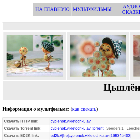
АУДИО
НА ГЛАВНУЮ
МУЛЬТФИЛЬМЫ
СКАЗК
Цыплён
Информация о мультфильме:
(
как скачать
)
Скачать HTTP link:
cyplenok.v.kletochku.avi
Скачать Torrent link:
cyplenok.v.kletochku.avi.torrent
Seeders:1 Leecher
Скачать ED2K link:
ed2k://|file|cyplenok.v.kletochku.avi|169345402|