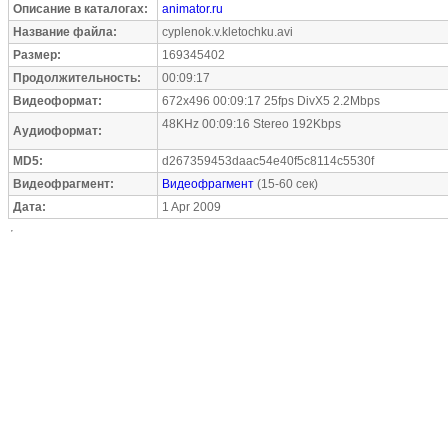
Описание в каталогах:
animator.ru
Название файла:
cyplenok.v.kletochku.avi
Размер:
169345402
Продолжительность:
00:09:17
Видеоформат:
672x496 00:09:17 25fps DivX5 2.2Mbps
48KHz 00:09:16 Stereo 192Kbps
Аудиоформат:
MD5:
d267359453daac54e40f5c8114c5530f
Видеофрагмент:
Видеофрагмент
(15-60 сек)
Дата:
1 Apr 2009