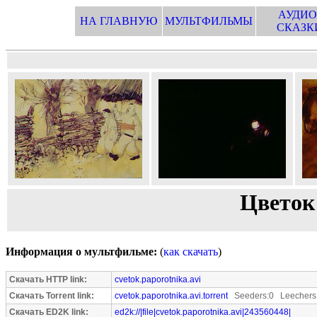
АУДИО
НА ГЛАВНУЮ
МУЛЬТФИЛЬМЫ
СКАЗК
Цветок
Информация о мультфильме:
(
как скачать
)
Скачать HTTP link:
cvetok.paporotnika.avi
Скачать Torrent link:
cvetok.paporotnika.avi.torrent
Seeders:0 Leechers
Скачать ED2K link:
ed2k://|file|cvetok.paporotnika.avi|243560448|