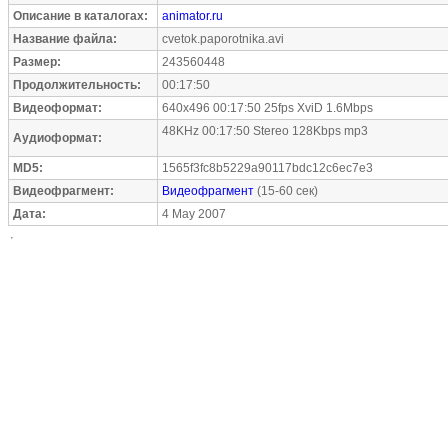
Описание в каталогах:
animator.ru
Название файла:
cvetok.paporotnika.avi
Размер:
243560448
Продолжительность:
00:17:50
Видеоформат:
640x496 00:17:50 25fps XviD 1.6Mbps
48KHz 00:17:50 Stereo 128Kbps mp3
Аудиоформат:
MD5:
1565f3fc8b5229a90117bdc12c6ec7e3
Видеофрагмент:
Видеофрагмент
(15-60 сек)
Дата:
4 May 2007