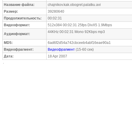
Название файла:
chajnikov.kak.obogret.palatku.avi
Размер:
39280640
Продолжительность:
00:02:31
Видеоформат:
512x384 00:02:31 25fps DivX5 1.9Mbps
44KHz 00:02:31 Mono 92Kbps mp3
Аудиоформат:
MD5:
6ad6f2d54a742cbceeb4abf16eae90a1
Видеофрагмент:
Видеофрагмент
(15-60 сек)
Дата:
18 Apr 2007