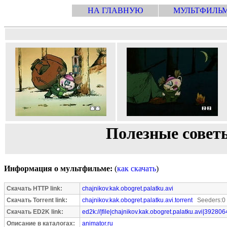
НА ГЛАВНУЮ
МУЛЬТФИЛЬ
Полезные совет
Информация о мультфильме:
(
как скачать
)
Скачать HTTP link:
chajnikov.kak.obogret.palatku.avi
Скачать Torrent link:
chajnikov.kak.obogret.palatku.avi.torrent
Seeders:0 
Скачать ED2K link:
ed2k://|file|chajnikov.kak.obogret.palatku.avi|392806
Описание в каталогах:
animator.ru