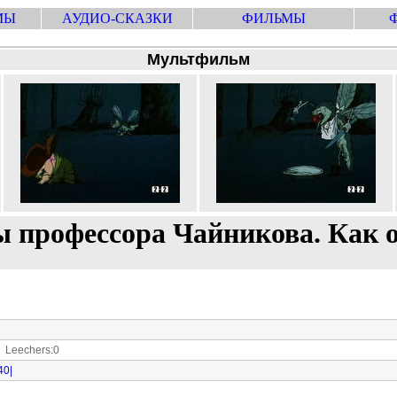
МЫ
АУДИО-СКАЗКИ
ФИЛЬМЫ
Мультфильм
ы профессора Чайникова. Как о
Leechers:0
40|