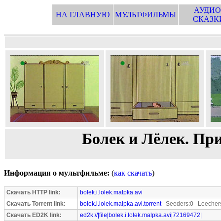
АУДИО
НА ГЛАВНУЮ
МУЛЬТФИЛЬМЫ
СКАЗК
Болек и Лёлек. Пр
Информация о мультфильме:
(
как скачать
)
Скачать HTTP link:
bolek.i.lolek.malpka.avi
Скачать Torrent link:
bolek.i.lolek.malpka.avi.torrent
Seeders:0 Leecher
Скачать ED2K link:
ed2k://|file|bolek.i.lolek.malpka.avi|72169472|