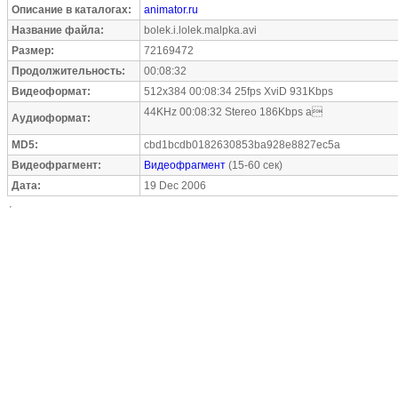
Описание в каталогах:
animator.ru
Название файла:
bolek.i.lolek.malpka.avi
Размер:
72169472
Продолжительность:
00:08:32
Видеоформат:
512x384 00:08:34 25fps XviD 931Kbps
44KHz 00:08:32 Stereo 186Kbps a
Аудиоформат:
MD5:
cbd1bcdb0182630853ba928e8827ec5a
Видеофрагмент:
Видеофрагмент
(15-60 сек)
Дата:
19 Dec 2006