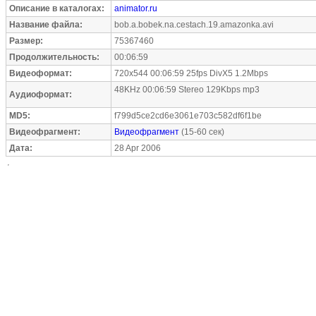
Описание в каталогах:
animator.ru
Название файла:
bob.a.bobek.na.cestach.19.amazonka.avi
Размер:
75367460
Продолжительность:
00:06:59
Видеоформат:
720x544 00:06:59 25fps DivX5 1.2Mbps
48KHz 00:06:59 Stereo 129Kbps mp3
Аудиоформат:
MD5:
f799d5ce2cd6e3061e703c582df6f1be
Видеофрагмент:
Видеофрагмент
(15-60 сек)
Дата:
28 Apr 2006