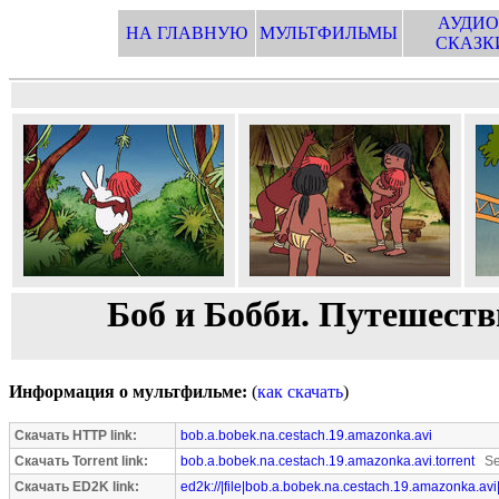
АУДИО
НА ГЛАВНУЮ
МУЛЬТФИЛЬМЫ
СКАЗК
Боб и Бобби. Путешеств
Информация о мультфильме:
(
как скачать
)
Скачать HTTP link:
bob.a.bobek.na.cestach.19.amazonka.avi
Скачать Torrent link:
bob.a.bobek.na.cestach.19.amazonka.avi.torrent
See
Скачать ED2K link:
ed2k://|file|bob.a.bobek.na.cestach.19.amazonka.av