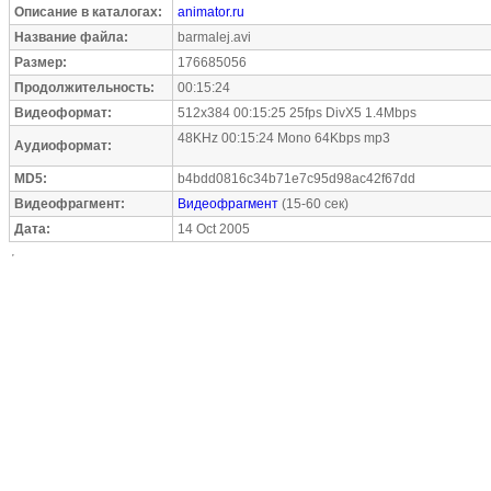
Описание в каталогах:
animator.ru
Название файла:
barmalej.avi
Размер:
176685056
Продолжительность:
00:15:24
Видеоформат:
512x384 00:15:25 25fps DivX5 1.4Mbps
48KHz 00:15:24 Mono 64Kbps mp3
Аудиоформат:
MD5:
b4bdd0816c34b71e7c95d98ac42f67dd
Видеофрагмент:
Видеофрагмент
(15-60 сек)
Дата:
14 Oct 2005