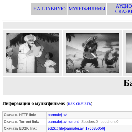
АУДИО
НА ГЛАВНУЮ
МУЛЬТФИЛЬМЫ
СКАЗК
Б
Информация о мультфильме:
(
как скачать
)
Скачать HTTP link:
barmalej.avi
Скачать Torrent link:
barmalej.avi.torrent
Seeders:0 Leechers:0
Скачать ED2K link:
ed2k://|file|barmalej.avi|176685056|