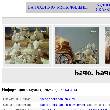
АУДИО
НА ГЛАВНУЮ
МУЛЬТФИЛЬМЫ
СКАЗК
Бачо. Бач
Информация о мультфильме:
(
как скачать
)
Скачать HTTP link:
bacho.edet.k.babushke.avi
Скачать Torrent link:
bacho.edet.k.babushke.avi.torrent
Seeders:0 Leech