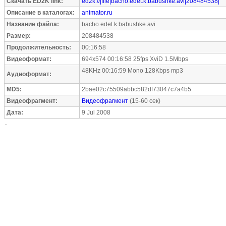
Скачать ED2K link:
ed2k://|file|bacho.edet.k.babushke.avi|208484538|
Описание в каталогах:
animator.ru
Название файла:
bacho.edet.k.babushke.avi
Размер:
208484538
Продолжительность:
00:16:58
Видеоформат:
694x574 00:16:58 25fps XviD 1.5Mbps
48KHz 00:16:59 Mono 128Kbps mp3
Аудиоформат:
MD5:
2bae02c75509abbc582df73047c7a4b5
Видеофрагмент:
Видеофрагмент
(15-60 сек)
Дата:
9 Jul 2008