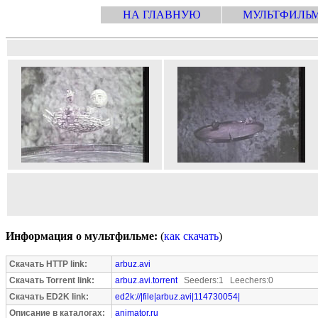
НА ГЛАВНУЮ
МУЛЬТФИЛЬ
Информация о мультфильме:
(
как скачать
)
Скачать HTTP link:
arbuz.avi
Скачать Torrent link:
arbuz.avi.torrent
Seeders:1 Leechers:0
Скачать ED2K link:
ed2k://|file|arbuz.avi|114730054|
Описание в каталогах:
animator.ru