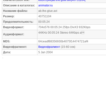
Скачать ED2K link:
ed2k://|file|ab.the.glue.avi|40751104|
Описание в каталогах:
animator.ru
Название файла:
ab.the.glue.avi
Размер:
40751104
Продолжительность:
00:05:24
Видеоформат:
704x576 00:05:24 25fps DivX3 932Kbps
44KHz 00:05:24 Stereo 64Kbps a
Аудиоформат:
MD5:
64ceadf88356930b4075f14474721af4
Видеофрагмент:
Видеофрагмент
(15-60 сек)
Дата:
5 Jan 2004