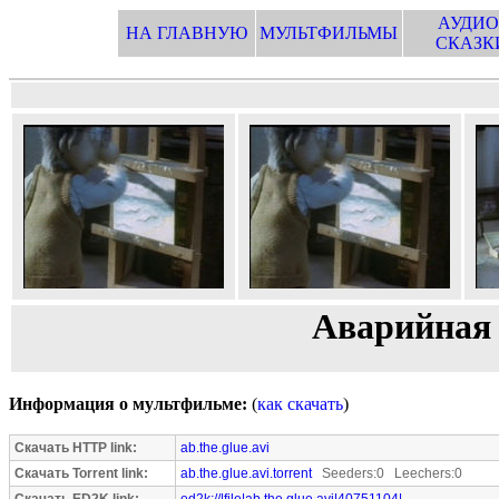
АУДИО
НА ГЛАВНУЮ
МУЛЬТФИЛЬМЫ
СКАЗК
Аварийная 
Информация о мультфильме:
(
как скачать
)
Скачать HTTP link:
ab.the.glue.avi
Скачать Torrent link:
ab.the.glue.avi.torrent
Seeders:0 Leechers:0