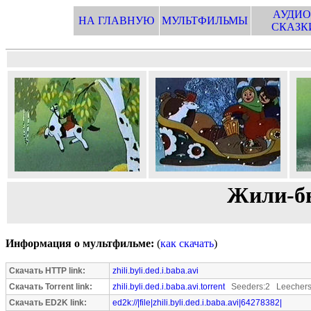
АУДИО
НА ГЛАВНУЮ
МУЛЬТФИЛЬМЫ
СКАЗК
Жили-бы
Информация о мультфильме:
(
как скачать
)
Скачать HTTP link:
zhili.byli.ded.i.baba.avi
Скачать Torrent link:
zhili.byli.ded.i.baba.avi.torrent
Seeders:2 Leechers
Скачать ED2K link:
ed2k://|file|zhili.byli.ded.i.baba.avi|64278382|