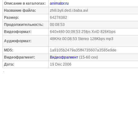
Описание в каталогах:
animator.ru
Название файла:
zhili.byli.ded.i.baba.avi
Размер:
64278382
Продолжительность:
00:08:53
Видеоформат:
640x480 00:08:53 25fps XviD 826Kbps
48KHz 00:08:53 Stereo 128Kbps mp3
Аудиоформат:
MD5:
1a9105b2479a35ff4735607a3585e9de
Видеофрагмент:
Видеофрагмент
(15-60 сек)
Дата:
19 Dec 2006