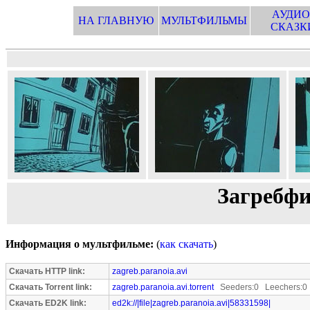
АУДИО
НА ГЛАВНУЮ
МУЛЬТФИЛЬМЫ
СКАЗК
Загребфи
Информация о мультфильме:
(
как скачать
)
Скачать HTTP link:
zagreb.paranoia.avi
Скачать Torrent link:
zagreb.paranoia.avi.torrent
Seeders:0 Leechers:0
Скачать ED2K link:
ed2k://|file|zagreb.paranoia.avi|58331598|