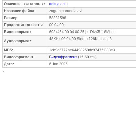
Описание в каталогах:
animator.ru
Название файла:
zagreb.paranoia.avi
Размер:
58331598
Продолжительность:
00:04:00
Видеоформат:
608x464 00:04:00 25fps DivX5 1.8Mbps
48KHz 00:04:00 Stereo 128Kbps mp3
Аудиоформат:
MD5:
1cb9c3777ae64498259dc97475f888e3
Видеофрагмент:
Видеофрагмент
(15-60 сек)
Дата:
6 Jan 2006