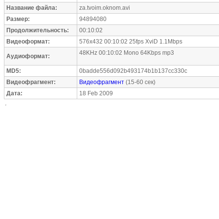
Название файла:
za.tvoim.oknom.avi
Размер:
94894080
Продолжительность:
00:10:02
Видеоформат:
576x432 00:10:02 25fps XviD 1.1Mbps
48KHz 00:10:02 Mono 64Kbps mp3
Аудиоформат:
MD5:
0badde556d092b493174b1b137cc330c
Видеофрагмент:
Видеофрагмент
(15-60 сек)
Дата:
18 Feb 2009