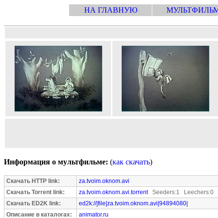
НА ГЛАВНУЮ
МУЛЬТФИЛЬ
Информация о мультфильме:
(
как скачать
)
Скачать HTTP link:
za.tvoim.oknom.avi
Скачать Torrent link:
za.tvoim.oknom.avi.torrent
Seeders:1 Leechers:0
Скачать ED2K link:
ed2k://|file|za.tvoim.oknom.avi|94894080|
Описание в каталогах:
animator.ru