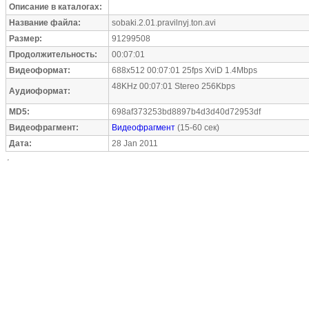
Описание в каталогах:
Название файла:
sobaki.2.01.pravilnyj.ton.avi
Размер:
91299508
Продолжительность:
00:07:01
Видеоформат:
688x512 00:07:01 25fps XviD 1.4Mbps
48KHz 00:07:01 Stereo 256Kbps
Аудиоформат:
MD5:
698af373253bd8897b4d3d40d72953df
Видеофрагмент:
Видеофрагмент
(15-60 сек)
Дата:
28 Jan 2011