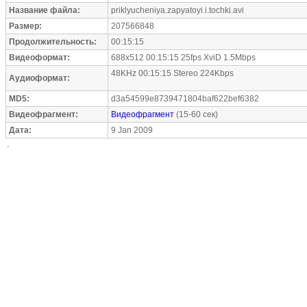
Название файла:
priklyucheniya.zapyatoyi.i.tochki.avi
Размер:
207566848
Продолжительность:
00:15:15
Видеоформат:
688x512 00:15:15 25fps XviD 1.5Mbps
48KHz 00:15:15 Stereo 224Kbps
Аудиоформат:
MD5:
d3a54599e8739471804baf622bef6382
Видеофрагмент:
Видеофрагмент
(15-60 сек)
Дата:
9 Jan 2009