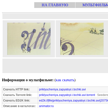
НА ГЛАВНУЮ
МУЛЬТФИЛЬ
Информация о мультфильме:
(
как скачать
)
Скачать HTTP link:
priklyucheniya.zapyatoyi.i.tochki.avi
Скачать Torrent link:
priklyucheniya.zapyatoyi.i.tochki.avi.torrent
Seeders:
Скачать ED2K link:
ed2k://|file|priklyucheniya.zapyatoyi.i.tochki.avi|207
Описание в каталогах:
animator.ru