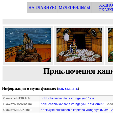
АУДИО
НА ГЛАВНУЮ
МУЛЬТФИЛЬМЫ
СКАЗК
Приключения капит
Информация о мультфильме:
(
как скачать
)
Скачать HTTP link:
prikluchenia.kapitana.vrungelya.07.avi
Скачать Torrent link:
prikluchenia.kapitana.vrungelya.07.avi.torrent
Seede
Скачать ED2K link:
ed2k://|file|prikluchenia.kapitana.vrungelya.07.avi|