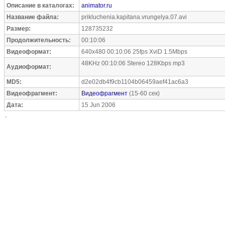
Описание в каталогах:
animator.ru
Название файла:
prikluchenia.kapitana.vrungelya.07.avi
Размер:
128735232
Продолжительность:
00:10:06
Видеоформат:
640x480 00:10:06 25fps XviD 1.5Mbps
48KHz 00:10:06 Stereo 128Kbps mp3
Аудиоформат:
MD5:
d2e02db4f9cb1104b06459aef41ac6a3
Видеофрагмент:
Видеофрагмент
(15-60 сек)
Дата:
15 Jun 2006