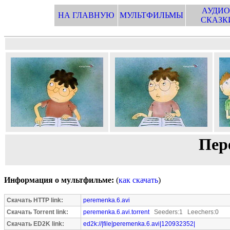
АУДИО
НА ГЛАВНУЮ
МУЛЬТФИЛЬМЫ
СКАЗК
Пер
Информация о мультфильме:
(
как скачать
)
Скачать HTTP link:
peremenka.6.avi
Скачать Torrent link:
peremenka.6.avi.torrent
Seeders:1 Leechers:0
Скачать ED2K link:
ed2k://|file|peremenka.6.avi|120932352|