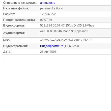
Описание в каталогах:
animator.ru
Название файла:
peremenka.6.avi
Размер:
120932352
Продолжительность:
00:07:46
Видеоформат:
512x384 00:07:47 25fps DivX5 1.9Mbps
44KHz 00:07:46 Mono 96Kbps mp3
Аудиоформат:
MD5:
afd22e6ee6e9d4e2c3a97986fcf8b1b5
Видеофрагмент:
Видеофрагмент
(15-60 сек)
Дата:
28 Apr 2006