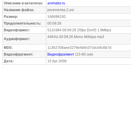
Описание в каталогах:
animator.ru
Название файла:
peremenka.2.avi
Размер:
146696192
Продолжительность:
00:09:26
Видеоформат:
512x384 00:09:26 25fps DivX5 1.9Mbps
44KHz 00:09:26 Mono 96Kbps mp3
Аудиоформат:
MD5:
11362708aee3279e4b6c07cbcd4c6b7d
Видеофрагмент:
Видеофрагмент
(15-60 сек)
Дата:
15 Apr 2006