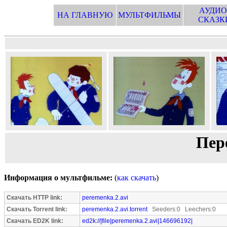
АУДИО
НА ГЛАВНУЮ
МУЛЬТФИЛЬМЫ
СКАЗК
Пер
Информация о мультфильме:
(
как скачать
)
Скачать HTTP link:
peremenka.2.avi
Скачать Torrent link:
peremenka.2.avi.torrent
Seeders:0 Leechers:0
Скачать ED2K link:
ed2k://|file|peremenka.2.avi|146696192|