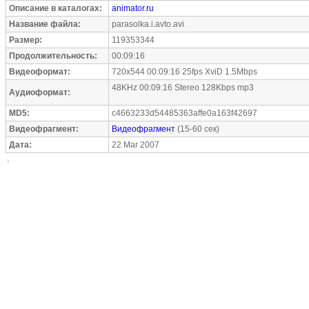
Описание в каталогах:
animator.ru
Название файла:
parasolka.i.avto.avi
Размер:
119353344
Продолжительность:
00:09:16
Видеоформат:
720x544 00:09:16 25fps XviD 1.5Mbps
48KHz 00:09:16 Stereo 128Kbps mp3
Аудиоформат:
MD5:
c4663233d54485363affe0a163f42697
Видеофрагмент:
Видеофрагмент
(15-60 сек)
Дата:
22 Mar 2007