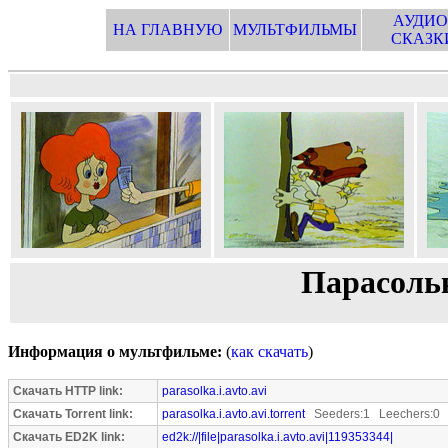
АУДИО
НА ГЛАВНУЮ
МУЛЬТФИЛЬМЫ
СКАЗК
Парасоль
Информация о мультфильме:
(
как скачать
)
Скачать HTTP link:
parasolka.i.avto.avi
Скачать Torrent link:
parasolka.i.avto.avi.torrent
Seeders:1 Leechers:0
Скачать ED2K link:
ed2k://|file|parasolka.i.avto.avi|119353344|