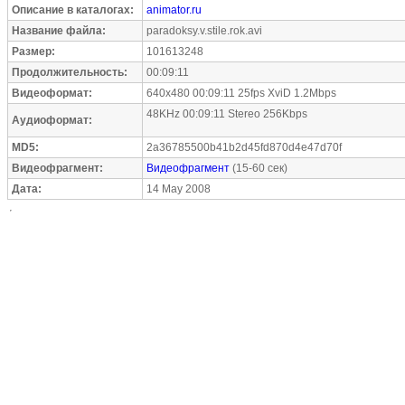
Описание в каталогах:
animator.ru
Название файла:
paradoksy.v.stile.rok.avi
Размер:
101613248
Продолжительность:
00:09:11
Видеоформат:
640x480 00:09:11 25fps XviD 1.2Mbps
48KHz 00:09:11 Stereo 256Kbps
Аудиоформат:
MD5:
2a36785500b41b2d45fd870d4e47d70f
Видеофрагмент:
Видеофрагмент
(15-60 сек)
Дата:
14 May 2008