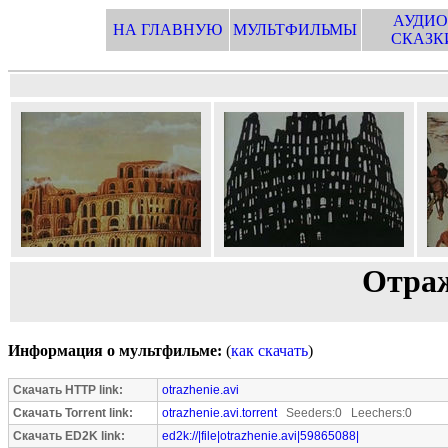
АУДИО
НА ГЛАВНУЮ
МУЛЬТФИЛЬМЫ
СКАЗК
Отраж
Информация о мультфильме:
(
как скачать
)
Скачать HTTP link:
otrazhenie.avi
Скачать Torrent link:
otrazhenie.avi.torrent
Seeders:0 Leechers:0
Скачать ED2K link:
ed2k://|file|otrazhenie.avi|59865088|