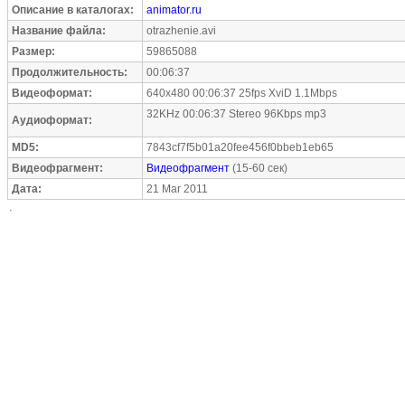
Описание в каталогах:
animator.ru
Название файла:
otrazhenie.avi
Размер:
59865088
Продолжительность:
00:06:37
Видеоформат:
640x480 00:06:37 25fps XviD 1.1Mbps
32KHz 00:06:37 Stereo 96Kbps mp3
Аудиоформат:
MD5:
7843cf7f5b01a20fee456f0bbeb1eb65
Видеофрагмент:
Видеофрагмент
(15-60 сек)
Дата:
21 Mar 2011