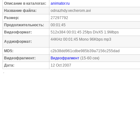
Описание в каталогах:
animator.ru
Название файла:
odnazhdy.vecherom.avi
Размер:
27297792
Продолжительность:
00:01:45
Видеоформат:
512x384 00:01:45 25fps DivX5 1.9Mbps
44KHz 00:01:45 Mono 96Kbps mp3
Аудиоформат:
MD5:
c2b38dd961cdbe985b39a7156c255dad
Видеофрагмент:
Видеофрагмент
(15-60 сек)
Дата:
12 Oct 2007