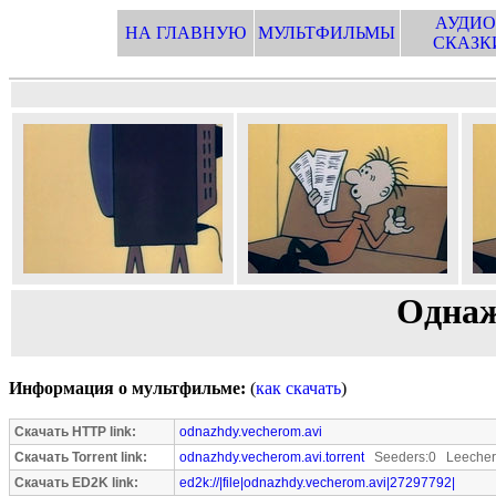
АУДИО
НА ГЛАВНУЮ
МУЛЬТФИЛЬМЫ
СКАЗК
Однаж
Информация о мультфильме:
(
как скачать
)
Скачать HTTP link:
odnazhdy.vecherom.avi
Скачать Torrent link:
odnazhdy.vecherom.avi.torrent
Seeders:0 Leecher
Скачать ED2K link:
ed2k://|file|odnazhdy.vecherom.avi|27297792|