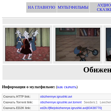
АУДИО
НА ГЛАВНУЮ
МУЛЬТФИЛЬМЫ
СКАЗК
Обижен
Информация о мультфильме:
(
как скачать
)
Скачать HTTP link:
obizhennye.igrushki.avi
Скачать Torrent link:
obizhennye.igrushki.avi.torrent
Seeders:1 Leecher
Скачать ED2K link:
ed2k://|file|obizhennye.igrushki.avi|83438770|