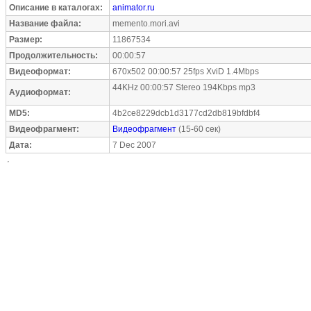
Описание в каталогах:
animator.ru
Название файла:
memento.mori.avi
Размер:
11867534
Продолжительность:
00:00:57
Видеоформат:
670x502 00:00:57 25fps XviD 1.4Mbps
44KHz 00:00:57 Stereo 194Kbps mp3
Аудиоформат:
MD5:
4b2ce8229dcb1d3177cd2db819bfdbf4
Видеофрагмент:
Видеофрагмент
(15-60 сек)
Дата:
7 Dec 2007