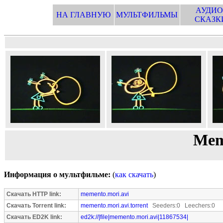
АУДИО
НА ГЛАВНУЮ
МУЛЬТФИЛЬМЫ
СКАЗК
Mem
Информация о мультфильме:
(
как скачать
)
Скачать HTTP link:
memento.mori.avi
Скачать Torrent link:
memento.mori.avi.torrent
Seeders:0 Leechers:0
Скачать ED2K link:
ed2k://|file|memento.mori.avi|11867534|