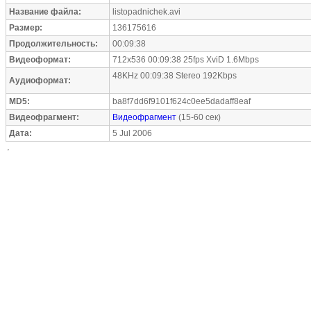
Название файла:
listopadnichek.avi
Размер:
136175616
Продолжительность:
00:09:38
Видеоформат:
712x536 00:09:38 25fps XviD 1.6Mbps
48KHz 00:09:38 Stereo 192Kbps
Аудиоформат:
MD5:
ba8f7dd6f9101f624c0ee5dadaff8eaf
Видеофрагмент:
Видеофрагмент
(15-60 сек)
Дата:
5 Jul 2006