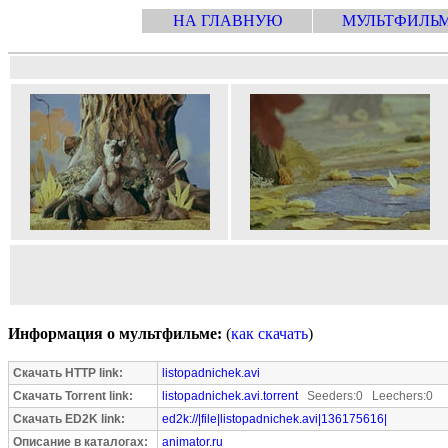
НА ГЛАВНУЮ
МУЛЬТФИЛЬ
Информация о мультфильме:
(
как скачать
)
Скачать HTTP link:
listopadnichek.avi
Скачать Torrent link:
listopadnichek.avi.torrent
Seeders:0 Leechers:0
Скачать ED2K link:
ed2k://|file|listopadnichek.avi|136175616|
Описание в каталогах:
animator.ru