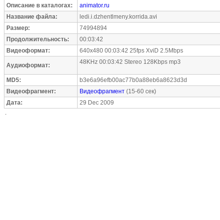
Описание в каталогах:
animator.ru
Название файла:
ledi.i.dzhentlmeny.korrida.avi
Размер:
74994894
Продолжительность:
00:03:42
Видеоформат:
640x480 00:03:42 25fps XviD 2.5Mbps
48KHz 00:03:42 Stereo 128Kbps mp3
Аудиоформат:
MD5:
b3e6a96efb00ac77b0a88eb6a8623d3d
Видеофрагмент:
Видеофрагмент
(15-60 сек)
Дата:
29 Dec 2009