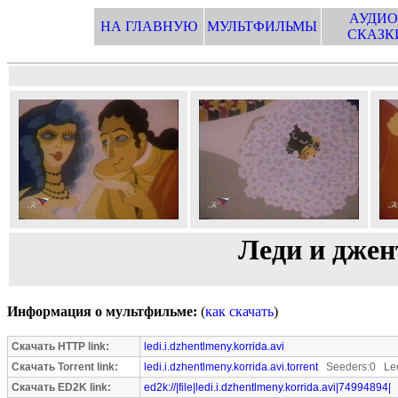
АУДИО
НА ГЛАВНУЮ
МУЛЬТФИЛЬМЫ
СКАЗК
Леди и дже
Информация о мультфильме:
(
как скачать
)
Скачать HTTP link:
ledi.i.dzhentlmeny.korrida.avi
Скачать Torrent link:
ledi.i.dzhentlmeny.korrida.avi.torrent
Seeders:0 Lee
Скачать ED2K link:
ed2k://|file|ledi.i.dzhentlmeny.korrida.avi|74994894|