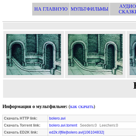
АУДИО
НА ГЛАВНУЮ
МУЛЬТФИЛЬМЫ
СКАЗК
Информация о мультфильме:
(
как скачать
)
Скачать HTTP link:
bolero.avi
Скачать Torrent link:
bolero.avi.torrent
Seeders:0 Leechers:0
Скачать ED2K link:
ed2k://|file|bolero.avi|106104832|