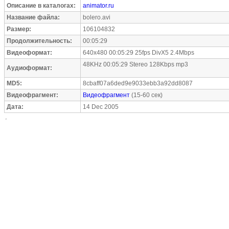
Описание в каталогах:
animator.ru
Название файла:
bolero.avi
Размер:
106104832
Продолжительность:
00:05:29
Видеоформат:
640x480 00:05:29 25fps DivX5 2.4Mbps
48KHz 00:05:29 Stereo 128Kbps mp3
Аудиоформат:
MD5:
8cbaff07a6ded9e9033ebb3a92dd8087
Видеофрагмент:
Видеофрагмент
(15-60 сек)
Дата:
14 Dec 2005