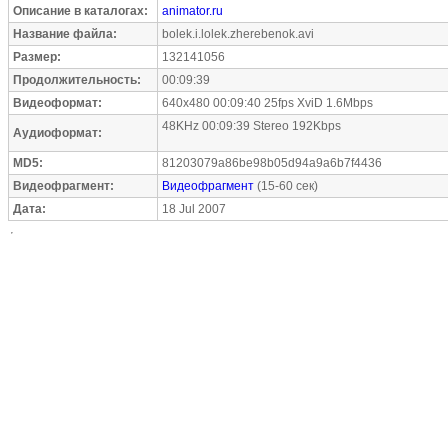
Описание в каталогах:
animator.ru
Название файла:
bolek.i.lolek.zherebenok.avi
Размер:
132141056
Продолжительность:
00:09:39
Видеоформат:
640x480 00:09:40 25fps XviD 1.6Mbps
48KHz 00:09:39 Stereo 192Kbps
Аудиоформат:
MD5:
81203079a86be98b05d94a9a6b7f4436
Видеофрагмент:
Видеофрагмент
(15-60 сек)
Дата:
18 Jul 2007