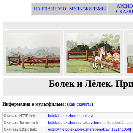
АУДИО
НА ГЛАВНУЮ
МУЛЬТФИЛЬМЫ
СКАЗК
Болек и Лёлек. Пр
Информация о мультфильме:
(
как скачать
)
Скачать HTTP link:
bolek.i.lolek.zherebenok.avi
Скачать Torrent link:
bolek.i.lolek.zherebenok.avi.torrent
Seeders:1 Leec
Скачать ED2K link:
ed2k://|file|bolek.i.lolek.zherebenok.avi|132141056|