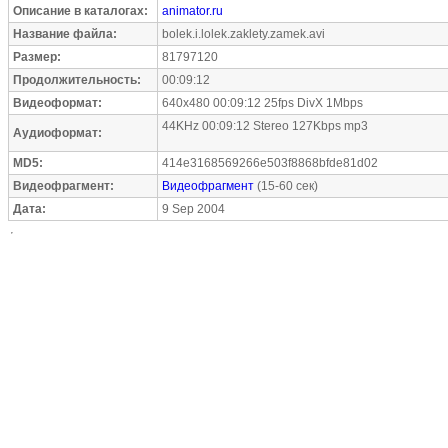
Описание в каталогах:
animator.ru
Название файла:
bolek.i.lolek.zaklety.zamek.avi
Размер:
81797120
Продолжительность:
00:09:12
Видеоформат:
640x480 00:09:12 25fps DivX 1Mbps
44KHz 00:09:12 Stereo 127Kbps mp3
Аудиоформат:
MD5:
414e3168569266e503f8868bfde81d02
Видеофрагмент:
Видеофрагмент
(15-60 сек)
Дата:
9 Sep 2004