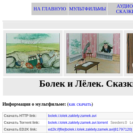
АУДИО
НА ГЛАВНУЮ
МУЛЬТФИЛЬМЫ
СКАЗК
Болек и Лёлек. Сказк
Информация о мультфильме:
(
как скачать
)
Скачать HTTP link:
bolek.i.lolek.zaklety.zamek.avi
Скачать Torrent link:
bolek.i.lolek.zaklety.zamek.avi.torrent
Seeders:0 Le
Скачать ED2K link:
ed2k://|file|bolek.i.lolek.zaklety.zamek.avi|81797120|