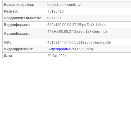
Название файла:
bolek.i.lolek.smok.avi
Размер:
75196416
Продолжительность:
00:08:37
Видеоформат:
640x480 00:08:37 25fps DivX 1Mbps
44KHz 00:08:37 Stereo 127Kbps mp3
Аудиоформат:
MD5:
481ba144b44cbf6211e23b8baa5c28de
Видеофрагмент:
Видеофрагмент
(15-60 сек)
Дата:
20 Oct 2004