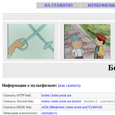
НА ГЛАВНУЮ
МУЛЬТФИЛЬ
Б
Информация о мультфильме:
(
как скачать
)
Скачать HTTP link:
bolek.i.lolek.smok.avi
Скачать Torrent link:
bolek.i.lolek.smok.avi.torrent
Seeders:1 Leechers:
Скачать ED2K link:
ed2k://|file|bolek.i.lolek.smok.avi|75196416|
Описание в каталогах:
animator.ru