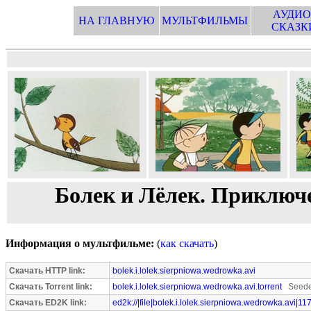
АУДИО
НА ГЛАВНУЮ
МУЛЬТФИЛЬМЫ
СКАЗК
Болек и Лёлек. Приключе
Информация о мультфильме:
(
как скачать
)
Скачать HTTP link:
bolek.i.lolek.sierpniowa.wedrowka.avi
Скачать Torrent link:
bolek.i.lolek.sierpniowa.wedrowka.avi.torrent
Seeder
Скачать ED2K link:
ed2k://|file|bolek.i.lolek.sierpniowa.wedrowka.avi|1