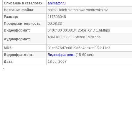
Описание в каталогах:
animator.ru
Название файла:
bolek.i.lolek.sierpniowa.wedrowka.avi
Размер:
117506048
Продолжительность:
00:08:33
Видеоформат:
640x480 00:08:34 25fps XviD 1.6Mbps
48KHz 00:08:33 Stereo 192Kbps
Аудиоформат:
MD5:
31cd676d7e6819d6b4dd4cd0f2fd11c3
Видеофрагмент:
Видеофрагмент
(15-60 сек)
Дата:
18 Jul 2007