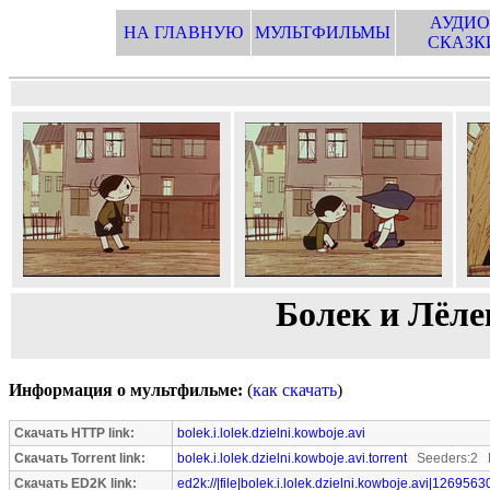
АУДИО
НА ГЛАВНУЮ
МУЛЬТФИЛЬМЫ
СКАЗК
Болек и Лёле
Информация о мультфильме:
(
как скачать
)
Скачать HTTP link:
bolek.i.lolek.dzielni.kowboje.avi
Скачать Torrent link:
bolek.i.lolek.dzielni.kowboje.avi.torrent
Seeders:2 L
Скачать ED2K link:
ed2k://|file|bolek.i.lolek.dzielni.kowboje.avi|1269563