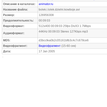
Описание в каталогах:
animator.ru
Название файла:
bolek.i.lolek.dzielni.kowboje.avi
Размер:
126956308
Продолжительность:
00:09:03
Видеоформат:
512x400 00:09:03 25fps DivX3 1.7Mbps
44KHz 00:09:03 Stereo 127Kbps mp3
Аудиоформат:
MD5:
d3bccfea0b2c05161bfb3c4c7c678ce6
Видеофрагмент:
Видеофрагмент
(15-60 сек)
Дата:
17 Jan 2005