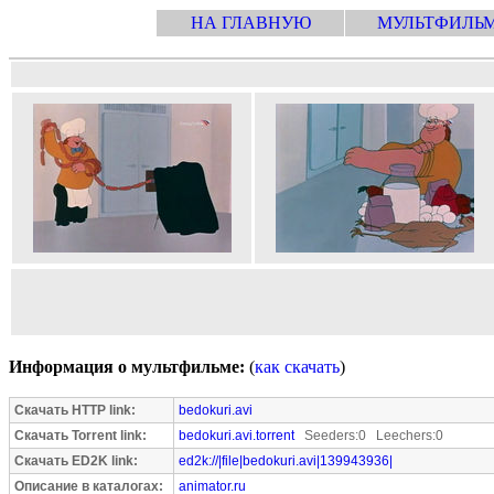
НА ГЛАВНУЮ
МУЛЬТФИЛЬ
Информация о мультфильме:
(
как скачать
)
Скачать HTTP link:
bedokuri.avi
Скачать Torrent link:
bedokuri.avi.torrent
Seeders:0 Leechers:0
Скачать ED2K link:
ed2k://|file|bedokuri.avi|139943936|
Описание в каталогах:
animator.ru