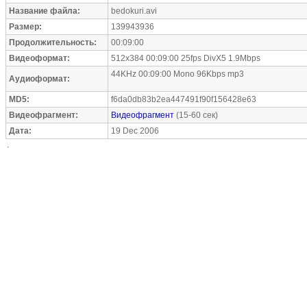
Название файла:
bedokuri.avi
Размер:
139943936
Продолжительность:
00:09:00
Видеоформат:
512x384 00:09:00 25fps DivX5 1.9Mbps
44KHz 00:09:00 Mono 96Kbps mp3
Аудиоформат:
MD5:
f6da0db83b2ea447491f90f156428e63
Видеофрагмент:
Видеофрагмент
(15-60 сек)
Дата:
19 Dec 2006