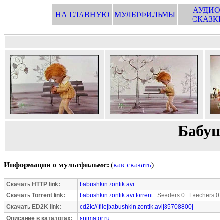
АУДИО
НА ГЛАВНУЮ
МУЛЬТФИЛЬМЫ
СКАЗК
Бабуш
Информация о мультфильме:
(
как скачать
)
Скачать HTTP link:
babushkin.zontik.avi
Скачать Torrent link:
babushkin.zontik.avi.torrent
Seeders:0 Leechers:0
Скачать ED2K link:
ed2k://|file|babushkin.zontik.avi|85708800|
Описание в каталогах:
animator.ru