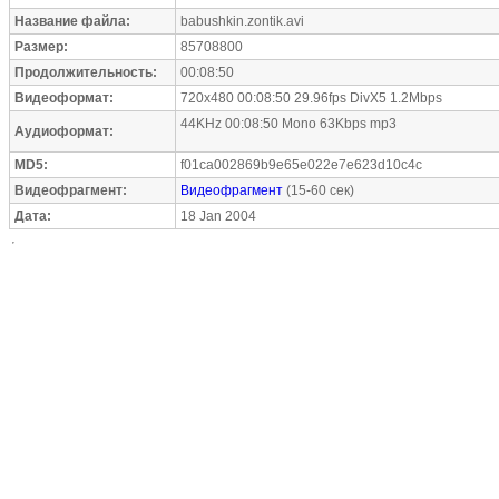
Название файла:
babushkin.zontik.avi
Размер:
85708800
Продолжительность:
00:08:50
Видеоформат:
720x480 00:08:50 29.96fps DivX5 1.2Mbps
44KHz 00:08:50 Mono 63Kbps mp3
Аудиоформат:
MD5:
f01ca002869b9e65e022e7e623d10c4c
Видеофрагмент:
Видеофрагмент
(15-60 сек)
Дата:
18 Jan 2004