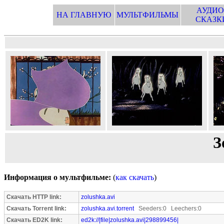
АУДИО
НА ГЛАВНУЮ
МУЛЬТФИЛЬМЫ
СКАЗК
З
Информация о мультфильме:
(
как скачать
)
Скачать HTTP link:
zolushka.avi
Скачать Torrent link:
zolushka.avi.torrent
Seeders:0 Leechers:0
Скачать ED2K link:
ed2k://|file|zolushka.avi|298899456|