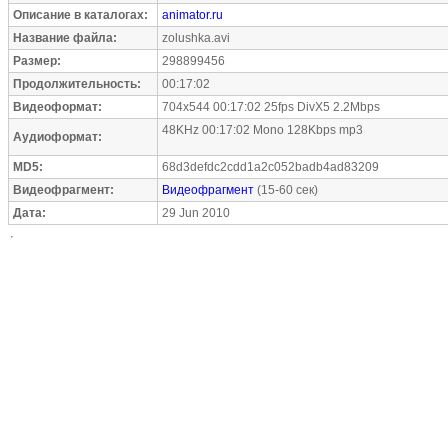
Описание в каталогах:
animator.ru
Название файла:
zolushka.avi
Размер:
298899456
Продолжительность:
00:17:02
Видеоформат:
704x544 00:17:02 25fps DivX5 2.2Mbps
48KHz 00:17:02 Mono 128Kbps mp3
Аудиоформат:
MD5:
68d3defdc2cdd1a2c052badb4ad83209
Видеофрагмент:
Видеофрагмент
(15-60 сек)
Дата:
29 Jun 2010