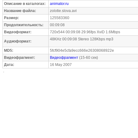
Описание в каталогах:
animator.ru
Название файла:
zolotie.slova.avi
Размер:
125583360
Продолжительность:
00:09:08
Видеоформат:
720x544 00:09:08 29.96fps XviD 1.6Mbps
48KHz 00:09:08 Stereo 128Kbps mp3
Аудиоформат:
MD5:
5fcf904e5cfa9ecc666e26308068922e
Видеофрагмент:
Видеофрагмент
(15-60 сек)
Дата:
16 May 2007