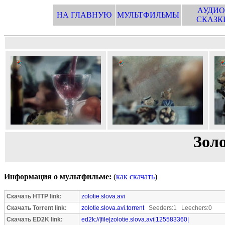
АУДИО
НА ГЛАВНУЮ
МУЛЬТФИЛЬМЫ
СКАЗК
Зол
Информация о мультфильме:
(
как скачать
)
Скачать HTTP link:
zolotie.slova.avi
Скачать Torrent link:
zolotie.slova.avi.torrent
Seeders:1 Leechers:0
Скачать ED2K link:
ed2k://|file|zolotie.slova.avi|125583360|