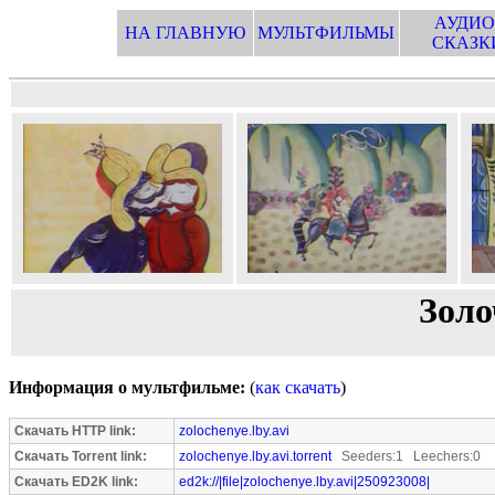
АУДИО
НА ГЛАВНУЮ
МУЛЬТФИЛЬМЫ
СКАЗК
Золо
Информация о мультфильме:
(
как скачать
)
Скачать HTTP link:
zolochenye.lby.avi
Скачать Torrent link:
zolochenye.lby.avi.torrent
Seeders:1 Leechers:0
Скачать ED2K link:
ed2k://|file|zolochenye.lby.avi|250923008|