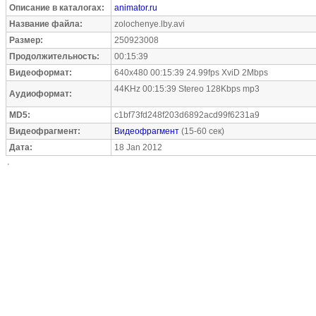
Описание в каталогах:
animator.ru
Название файла:
zolochenye.lby.avi
Размер:
250923008
Продолжительность:
00:15:39
Видеоформат:
640x480 00:15:39 24.99fps XviD 2Mbps
44KHz 00:15:39 Stereo 128Kbps mp3
Аудиоформат:
MD5:
c1bf73fd248f203d6892acd99f6231a9
Видеофрагмент:
Видеофрагмент
(15-60 сек)
Дата:
18 Jan 2012