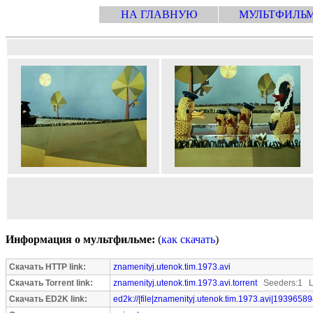
НА ГЛАВНУЮ
МУЛЬТФИЛЬ
Информация о мультфильме:
(
как скачать
)
Скачать HTTP link:
znamenityj.utenok.tim.1973.avi
Скачать Torrent link:
znamenityj.utenok.tim.1973.avi.torrent
Seeders:1 L
Скачать ED2K link:
ed2k://|file|znamenityj.utenok.tim.1973.avi|19396589