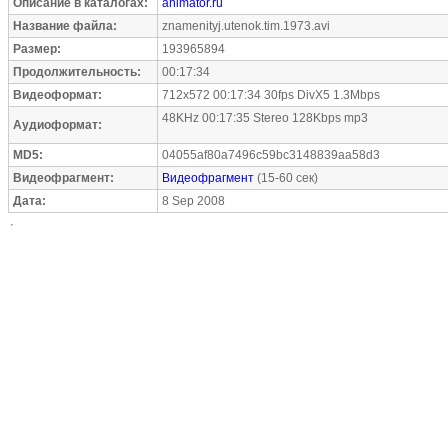
Описание в каталогах:
animator.ru
Название файла:
znamenityj.utenok.tim.1973.avi
Размер:
193965894
Продолжительность:
00:17:34
Видеоформат:
712x572 00:17:34 30fps DivX5 1.3Mbps
48KHz 00:17:35 Stereo 128Kbps mp3
Аудиоформат:
MD5:
04055af80a7496c59bc3148839aa58d3
Видеофрагмент:
Видеофрагмент
(15-60 сек)
Дата:
8 Sep 2008