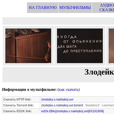
АУДИО
НА ГЛАВНУЮ
МУЛЬТФИЛЬМЫ
СКАЗК
Злодейк
Информация о мультфильме:
(
как скачать
)
Скачать HTTP link:
zlodejka.s.naklejkoj.avi
Скачать Torrent link:
zlodejka.s.naklejkoj.avi.torrent
Seeders:0 Leechers
Скачать ED2K link:
ed2k://|file|zlodejka.s.naklejkoj.avi|83191808|