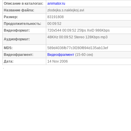
Описание в каталогах:
animator.ru
Название файла:
zlodejka.s.naklejkoj.avi
Размер:
83191808
Продолжительность:
00:09:52
Видеоформат:
720x544 00:09:52 25fps XviD 986Kbps
48KHz 00:09:52 Stereo 128Kbps mp3
Аудиоформат:
MD5:
589d4036fb77c3f280f894d135ab13ef
Видеофрагмент:
Видеофрагмент
(15-60 сек)
Дата:
14 Nov 2006