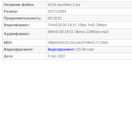
Название файла:
zil.bil.saushkin-2.avi
Размер:
315715584
Продолжительность:
00:18:51
Видеоформат:
704x528 00:18:51 25fps XviD 2Mbps
48KHz 00:18:51 Stereo 128Kbps mp3
Аудиоформат:
MD5:
2ffd6b05015c32c3dc070fb417c71fe6
Видеофрагмент:
Видеофрагмент
(15-60 сек)
Дата:
8 Jun 2007