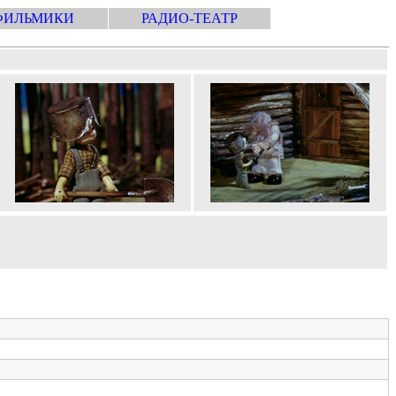
ФИЛЬМИКИ
РАДИО-ТЕАТР