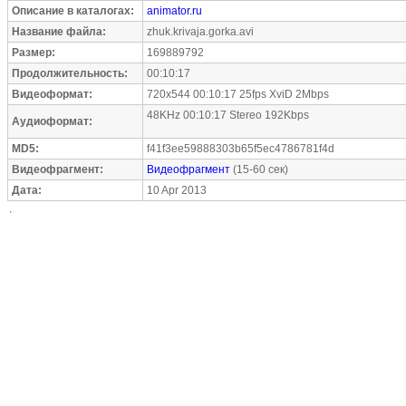
Описание в каталогах:
animator.ru
Название файла:
zhuk.krivaja.gorka.avi
Размер:
169889792
Продолжительность:
00:10:17
Видеоформат:
720x544 00:10:17 25fps XviD 2Mbps
48KHz 00:10:17 Stereo 192Kbps
Аудиоформат:
MD5:
f41f3ee59888303b65f5ec4786781f4d
Видеофрагмент:
Видеофрагмент
(15-60 сек)
Дата:
10 Apr 2013