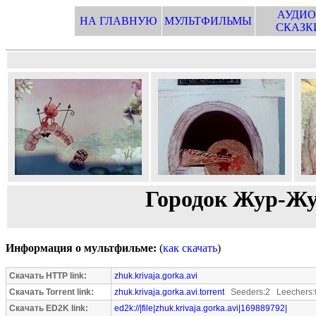
АУДИО
НА ГЛАВНУЮ
МУЛЬТФИЛЬМЫ
СКАЗК
Городок Жур-Жу
Информация о мультфильме:
(
как скачать
)
Скачать HTTP link:
zhuk.krivaja.gorka.avi
Скачать Torrent link:
zhuk.krivaja.gorka.avi.torrent
Seeders:2 Leechers:
Скачать ED2K link:
ed2k://|file|zhuk.krivaja.gorka.avi|169889792|