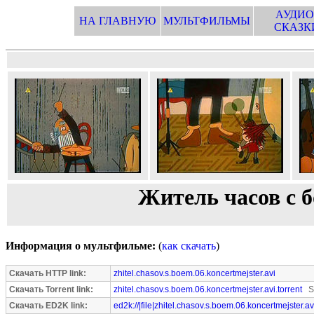
АУДИО
НА ГЛАВНУЮ
МУЛЬТФИЛЬМЫ
СКАЗК
Житель часов с б
Информация о мультфильме:
(
как скачать
)
Скачать HTTP link:
zhitel.chasov.s.boem.06.koncertmejster.avi
Скачать Torrent link:
zhitel.chasov.s.boem.06.koncertmejster.avi.torrent
Se
Скачать ED2K link:
ed2k://|file|zhitel.chasov.s.boem.06.koncertmejster.