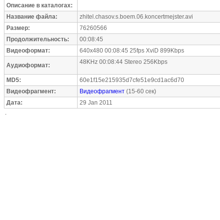
Описание в каталогах:
Название файла:
zhitel.chasov.s.boem.06.koncertmejster.avi
Размер:
76260566
Продолжительность:
00:08:45
Видеоформат:
640x480 00:08:45 25fps XviD 899Kbps
48KHz 00:08:44 Stereo 256Kbps
Аудиоформат:
MD5:
60e1f15e215935d7cfe51e9cd1ac6d70
Видеофрагмент:
Видеофрагмент
(15-60 сек)
Дата:
29 Jan 2011