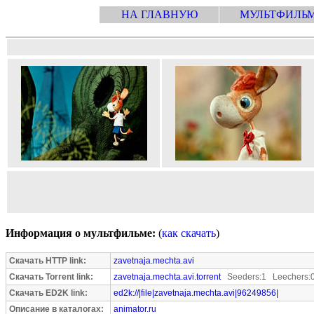
НА ГЛАВНУЮ
МУЛЬТФИЛЬ
Информация о мультфильме:
(
как скачать
)
Скачать HTTP link:
zavetnaja.mechta.avi
Скачать Torrent link:
zavetnaja.mechta.avi.torrent
Seeders:1 Leechers:
Скачать ED2K link:
ed2k://|file|zavetnaja.mechta.avi|96249856|
Описание в каталогах:
animator.ru