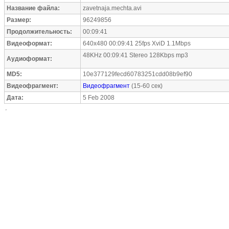
Название файла:
zavetnaja.mechta.avi
Размер:
96249856
Продолжительность:
00:09:41
Видеоформат:
640x480 00:09:41 25fps XviD 1.1Mbps
48KHz 00:09:41 Stereo 128Kbps mp3
Аудиоформат:
MD5:
10e377129fecd60783251cdd08b9ef90
Видеофрагмент:
Видеофрагмент
(15-60 сек)
Дата:
5 Feb 2008