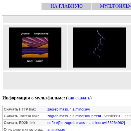
НА ГЛАВНУЮ
МУЛЬТФИЛЬ
Информация о мультфильме:
(
как скачать
)
Скачать HTTP link:
zagreb.mass.in.a.minor.avi
Скачать Torrent link:
zagreb.mass.in.a.minor.avi.torrent
Seeders:0 Leech
Скачать ED2K link:
ed2k://|file|zagreb.mass.in.a.minor.avi|56264962|
Описание в каталогах:
animator.ru