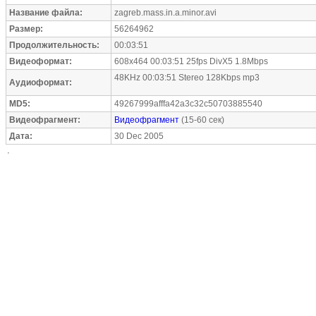
Название файла:
zagreb.mass.in.a.minor.avi
Размер:
56264962
Продолжительность:
00:03:51
Видеоформат:
608x464 00:03:51 25fps DivX5 1.8Mbps
48KHz 00:03:51 Stereo 128Kbps mp3
Аудиоформат:
MD5:
49267999afffa42a3c32c50703885540
Видеофрагмент:
Видеофрагмент
(15-60 сек)
Дата:
30 Dec 2005