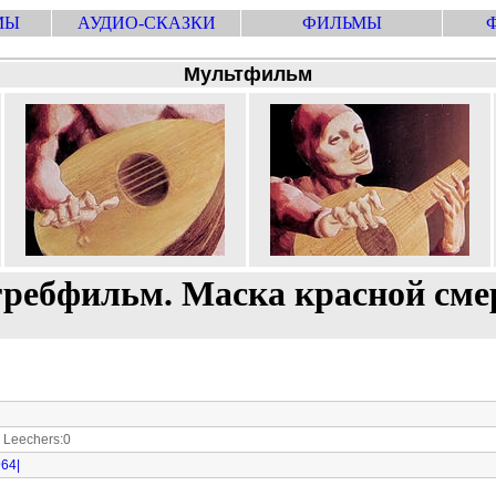
МЫ
АУДИО-СКАЗКИ
ФИЛЬМЫ
Мультфильм
гребфильм. Маска красной сме
Leechers:0
964|