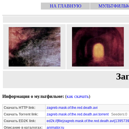
НА ГЛАВНУЮ
МУЛЬТФИЛЬ
За
Информация о мультфильме:
(
как скачать
)
Скачать HTTP link:
zagreb.mask.of.the.red.death.avi
Скачать Torrent link:
zagreb.mask.of.the.red.death.avi.torrent
Seeders:0 
Скачать ED2K link:
ed2k://|file|zagreb.mask.of.the.red.death.avi|139573
Описание в каталогах:
animator.ru