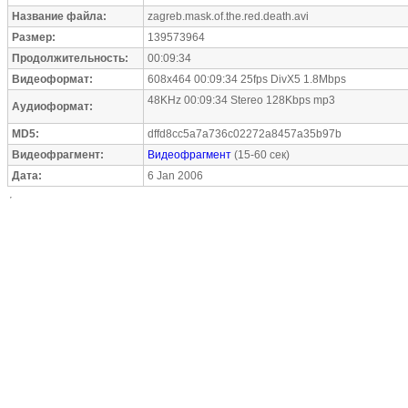
Название файла:
zagreb.mask.of.the.red.death.avi
Размер:
139573964
Продолжительность:
00:09:34
Видеоформат:
608x464 00:09:34 25fps DivX5 1.8Mbps
48KHz 00:09:34 Stereo 128Kbps mp3
Аудиоформат:
MD5:
dffd8cc5a7a736c02272a8457a35b97b
Видеофрагмент:
Видеофрагмент
(15-60 сек)
Дата:
6 Jan 2006