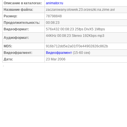
Описание в каталогах:
animator.ru
Название файла:
zaczarowany.olowek.23.orzeszki.na.zime.avi
Размер:
78798848
Продолжительность:
00:08:23
Видеоформат:
576x432 00:08:23 25fps DivX5 1Mbps
44KHz 00:08:23 Stereo 192Kbps mp3
Аудиоформат:
MD5:
916b712dd5e2a01f70e44902826c862b
Видеофрагмент:
Видеофрагмент
(15-60 сек)
Дата:
23 Mar 2006