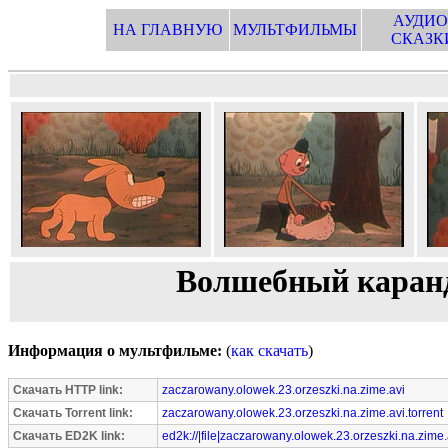
АУДИО
НА ГЛАВНУЮ
МУЛЬТФИЛЬМЫ
СКАЗК
Волшебный каранд
Информация о мультфильме:
(
как скачать
)
Скачать HTTP link:
zaczarowany.olowek.23.orzeszki.na.zime.avi
Скачать Torrent link:
zaczarowany.olowek.23.orzeszki.na.zime.avi.torrent
Скачать ED2K link:
ed2k://|file|zaczarowany.olowek.23.orzeszki.na.zime