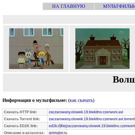
НА ГЛАВНУЮ
МУЛЬТФИЛЬ
Волш
Информация о мультфильме:
(
как скачать
)
Скачать HTTP link:
zaczarowany.olowek.19.blekitno.czerwoni.avi
Скачать Torrent link:
zaczarowany.olowek.19.blekitno.czerwoni.avi.torrent
Скачать ED2K link:
ed2k://|file|zaczarowany.olowek.19.blekitno.czerwon
Описание в каталогах:
animator.ru