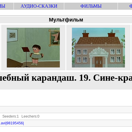
МЫ
АУДИО-СКАЗКИ
ФИЛЬМЫ
Мультфильм
ебный карандаш. 19. Сине-кр
Seeders:1 Leechers:0
i.avi|98195456|