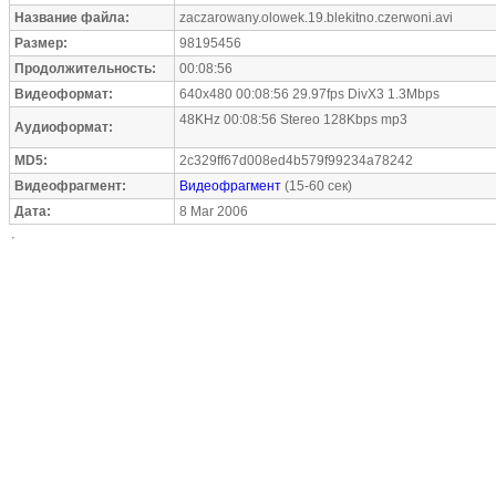
Название файла:
zaczarowany.olowek.19.blekitno.czerwoni.avi
Размер:
98195456
Продолжительность:
00:08:56
Видеоформат:
640x480 00:08:56 29.97fps DivX3 1.3Mbps
48KHz 00:08:56 Stereo 128Kbps mp3
Аудиоформат:
MD5:
2c329ff67d008ed4b579f99234a78242
Видеофрагмент:
Видеофрагмент
(15-60 сек)
Дата:
8 Mar 2006