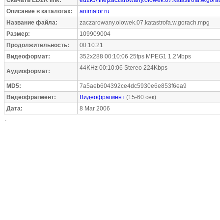
Скачать ED2K link:
ed2k://|file|zaczarowany.olowek.07.katastrofa.w.go
Описание в каталогах:
animator.ru
Название файла:
zaczarowany.olowek.07.katastrofa.w.gorach.mpg
Размер:
109909004
Продолжительность:
00:10:21
Видеоформат:
352x288 00:10:06 25fps MPEG1 1.2Mbps
44KHz 00:10:06 Stereo 224Kbps
Аудиоформат:
MD5:
7a5aeb604392ce4dc5930e6e853f6ea9
Видеофрагмент:
Видеофрагмент
(15-60 сек)
Дата:
8 Mar 2006