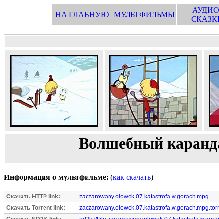
АУДИО
НА ГЛАВНУЮ
МУЛЬТФИЛЬМЫ
СКАЗК
Волшебный каранда
Информация о мультфильме:
(
как скачать
)
Скачать HTTP link:
zaczarowany.olowek.07.katastrofa.w.gorach.mpg
Скачать Torrent link:
zaczarowany.olowek.07.katastrofa.w.gorach.mpg.torr